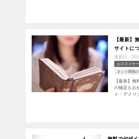
【最新】無
サイトに
更新日：
202
おススメサ
ネット関係
【最新】無
の補足もお
ト・デメリ
無料でデザイ