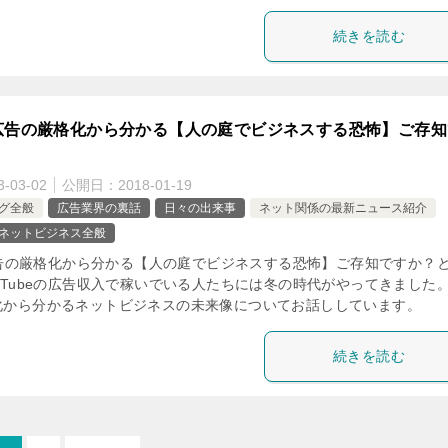
続きを読む
be広告の厳格化から分かる【人の庭でビジネスする恐怖】ご存
3-03-02
公開日：
2018-01-19
グ全般
広告業界の裏話
日々の出来事
ネット関係の最新ニュース紹介
ネットビジネス全般
e広告の厳格化から分かる【人の庭でビジネスする恐怖】ご存知ですか？
uTubeの広告収入で稼いでいる人たちには冬の時代がやってきました
化から分かるネットビジネスの未来像についてお話ししています。
続きを読む