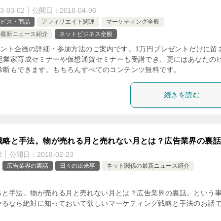
3-03-02
公開日：
2018-04-06
ービス・商品
アフィリエイト関連
マーケティング全般
の最新ニュース紹介
ネットビジネス全般
ゼント企画の詳細・参加方法のご案内です。1万円プレゼントだけに留
起業家育成セミナーや仮想通貨セミナーも受講でき、更にはあなたの
診断もできます。もちろんすべてのコンテンツ無料です。
続きを読む
戦略と手法。物が売れる月と売れない月とは？広告業界の裏話
2
公開日：
2018-02-23
広告業界の裏話
日々の出来事
ネット関係の最新ニュース紹介
略と手法。物が売れる月と売れない月とは？広告業界の裏話。という
やるなら絶対に知っておいて欲しいマーケティング戦略と手法のお話