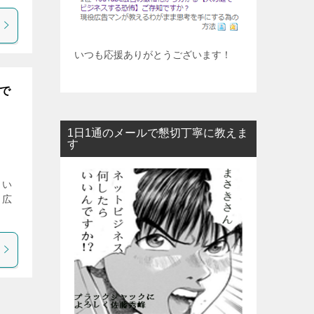
いつも応援ありがとうございます！
知で
1日1通のメールで懇切丁寧に教えま
す
とい
。広