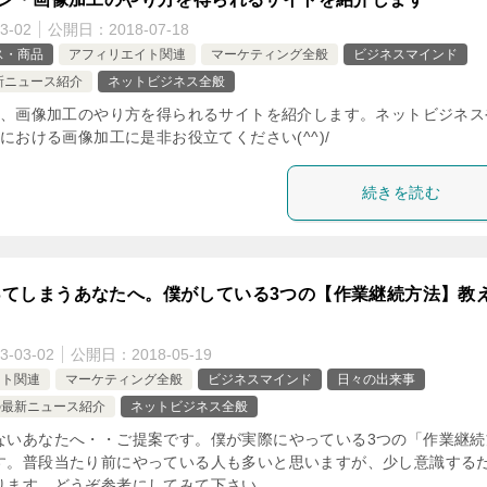
3-02
公開日：
2018-07-18
ス・商品
アフィリエイト関連
マーケティング全般
ビジネスマインド
新ニュース紹介
ネットビジネス全般
、画像加工のやり方を得られるサイトを紹介します。ネットビジネス
における画像加工に是非お役立てください(^^)/
続きを読む
ってしまうあなたへ。僕がしている3つの【作業継続方法】教
3-03-02
公開日：
2018-05-19
イト関連
マーケティング全般
ビジネスマインド
日々の出来事
の最新ニュース紹介
ネットビジネス全般
ないあなたへ・・ご提案です。僕が実際にやっている3つの「作業継続
す。普段当たり前にやっている人も多いと思いますが、少し意識する
ります。どうぞ参考にしてみて下さい。