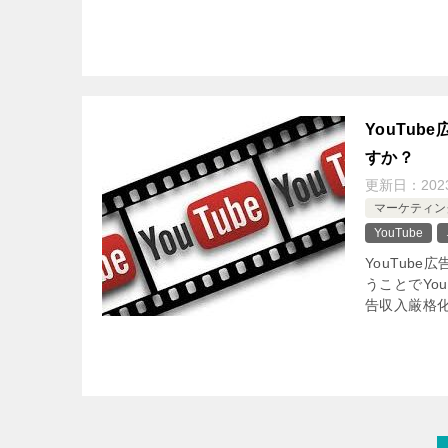
YouTu
すか？
更新日：
202
マーケティン
YouTube
YouTub
うことでYo
告収入厳格