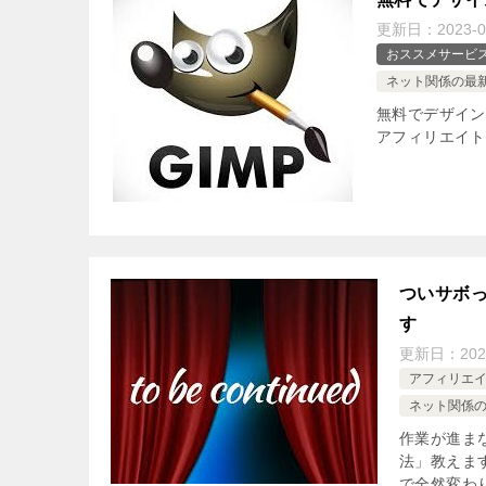
更新日：
2023-0
おススメサービ
ネット関係の最
無料でデザイン
アフィリエイト
ついサボ
す
更新日：
202
アフィリエ
ネット関係
作業が進ま
法」教えま
で全然変わ