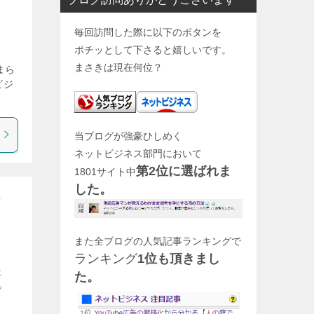
毎回訪問した際に以下のボタンを
ポチッとして下さると嬉しいです。
まさきは現在何位？
まら
ビジ
当ブログが強豪ひしめく
ネットビジネス部門において
第2位に選ばれま
1801サイト中
した。
また全ブログの人気記事ランキングで
ランキング
1位も頂きまし
事
た。
で