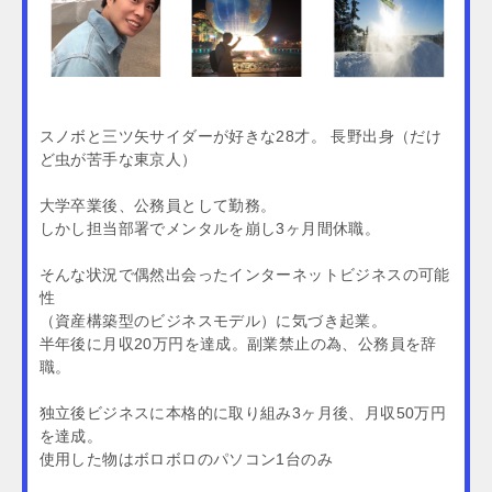
スノボと三ツ矢サイダーが好きな28才。 長野出身（だけ
ど虫が苦手な東京人）
大学卒業後、公務員として勤務。
しかし担当部署でメンタルを崩し3ヶ月間休職。
そんな状況で偶然出会ったインターネットビジネスの可能
性
（資産構築型のビジネスモデル）に気づき起業。
半年後に月収20万円を達成。副業禁止の為、公務員を辞
職。
独立後ビジネスに本格的に取り組み3ヶ月後、月収50万円
を達成。
使用した物はボロボロのパソコン1台のみ